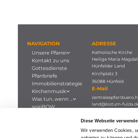
NAVIGATION
ADRESSE
Katholische Kirche
Unsere Pfarrei
Heilige Maria Magda
Kontakt zu uns
Hünfelder Land
Gottesdienste
Kirchplatz 3
Pfarrbriefe
36088 Hünfeld
Immobilienstrategie
E-Mail
Kirchenmusik
zentralespfarrbuero.h
Was tun, wenn ...
land@bistum-fulda.d
spiriBOW
Stellenausschreibungen
Diese Webseite verwende
Archiv
Wir verwenden Cookies, um
anbieten zu können und di