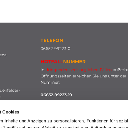
TELEFON
0
6652-99223-0
lena
NOTFALL
NUMMER
in
dringenden seelsorglichen Fällen
außerha
Öffnungszeiten erreichen Sie uns unter der
Nummer:
uenfelder-
06652-99223-19
e
t Cookies
 Inhalte und Anzeigen zu personalisieren, Funktionen für sozia
e Zugriffe auf unsere Website zu analysieren. Außerdem geben w