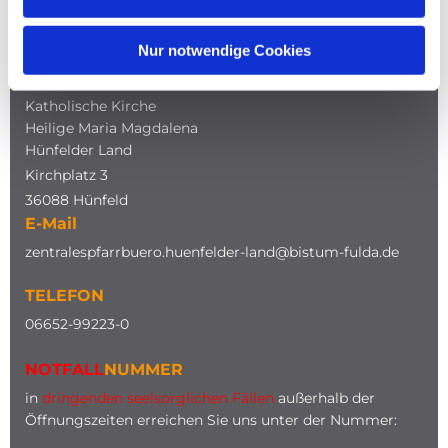
NAVIGATION
Nur notwendige Cookies
ADRESSE
Katholische Kirche
Heilige Maria Magdalena
Hünfelder Land
Kirchplatz 3
36088 Hünfeld
E-Mail
zentralespfarrbuero.huenfelder-land@bistum-fulda.de
TELEFON
0
6652-99223-0
NOTFALL
NUMMER
in
dringenden seelsorglichen Fällen
außerhalb der
Öffnungszeiten erreichen Sie uns unter der Nummer: