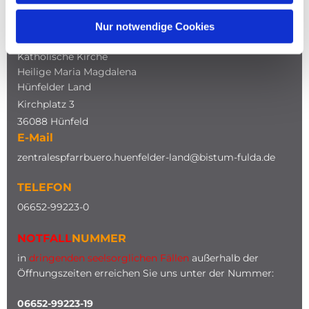
Nur notwendige Cookies
ADRESSE
Katholische Kirche
Heilige Maria Magdalena
Hünfelder Land
Kirchplatz 3
36088 Hünfeld
E-Mail
zentralespfarrbuero.huenfelder-land@bistum-fulda.de
TELEFON
0
6652-99223-0
NOTFALL
NUMMER
in
dringenden seelsorglichen Fällen
außerhalb der
Öffnungszeiten erreichen Sie uns unter der Nummer:
06652-99223-19