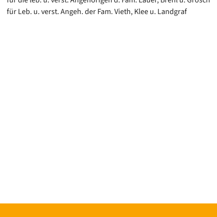
für die leb. u. verst. Angehörigen d. Fam. Lauer, Brehl u. Grosch
für Leb. u. verst. Angeh. der Fam. Vieth, Klee u. Landgraf