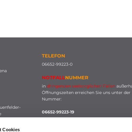
TELEFON
0
6652-99223-0
lena
NOTFALL
NUMMER
in
dringenden seelsorglichen Fällen
außerha
Öffnungszeiten erreichen Sie uns unter der
Nummer:
uenfelder-
06652-99223-19
e
t Cookies