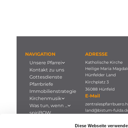
NAVIGATION
ADRESSE
Katholische Kirche
Unsere Pfarrei
Heilige Maria Magda
Kontakt zu uns
Hünfelder Land
Gottesdienste
Kirchplatz 3
Pfarrbriefe
36088 Hünfeld
Immobilienstrategie
E-Mail
Kirchenmusik
zentralespfarrbuero.h
Was tun, wenn ...
land@bistum-fulda.d
spiriBOW
Stellenausschreibungen
Diese Webseite verwende
Archiv