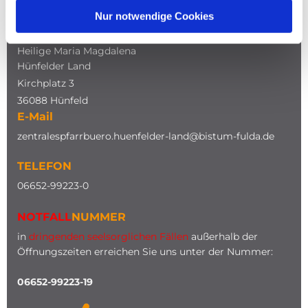
Nur notwendige Cookies
ADRESSE
Katholische Kirche
Heilige Maria Magdalena
Hünfelder Land
Kirchplatz 3
36088 Hünfeld
E-Mail
zentralespfarrbuero.huenfelder-land@bistum-fulda.de
TELEFON
0
6652-99223-0
NOTFALL
NUMMER
in
dringenden seelsorglichen Fällen
außerhalb der
Öffnungszeiten erreichen Sie uns unter der Nummer:
06652-99223-19