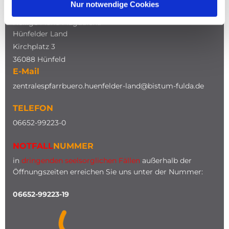
Nur notwendige Cookies
Katholische Kirche
Heilige Maria Magdalena
Hünfelder Land
Kirchplatz 3
36088 Hünfeld
E-Mail
zentralespfarrbuero.huenfelder-land@bistum-fulda.de
TELEFON
0
6652-99223-0
NOTFALL
NUMMER
in
dringenden seelsorglichen Fällen
außerhalb der
Öffnungszeiten erreichen Sie uns unter der Nummer:
06652-99223-19