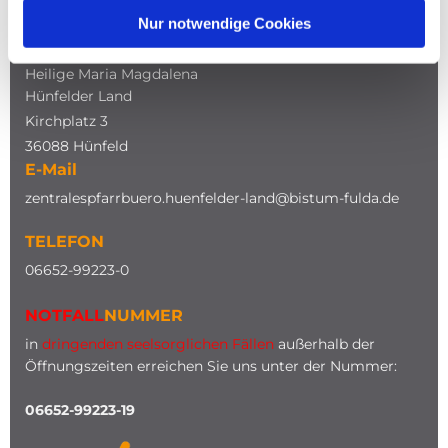
Nur notwendige Cookies
ADRESSE
Katholische Kirche
Heilige Maria Magdalena
Hünfelder Land
Kirchplatz 3
36088 Hünfeld
E-Mail
zentralespfarrbuero.huenfelder-land@bistum-fulda.de
TELEFON
0
6652-99223-0
NOTFALL
NUMMER
in
dringenden seelsorglichen Fällen
außerhalb der
Öffnungszeiten erreichen Sie uns unter der Nummer:
06652-99223-19