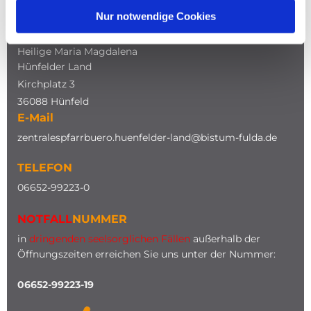
Nur notwendige Cookies
ADRESSE
Katholische Kirche
Heilige Maria Magdalena
Hünfelder Land
Kirchplatz 3
36088 Hünfeld
E-Mail
zentralespfarrbuero.huenfelder-land@bistum-fulda.de
TELEFON
0
6652-99223-0
NOTFALL
NUMMER
in
dringenden seelsorglichen Fällen
außerhalb der
Öffnungszeiten erreichen Sie uns unter der Nummer:
06652-99223-19