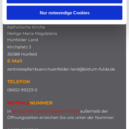
Nur notwendige Cookies
ADRESSE
Katholische Kirche
Heilige Maria Magdalena
Hünfelder Land
Kirchplatz 3
36088 Hünfeld
E-Mail
zentralespfarrbuero.huenfelder-land@bistum-fulda.de
TELEFON
0
6652-99223-0
NOTFALL
NUMMER
in
dringenden seelsorglichen Fällen
außerhalb der
Öffnungszeiten erreichen Sie uns unter der Nummer: