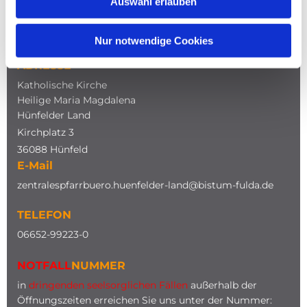
Auswahl erlauben
NAVIGATION
Nur notwendige Cookies
ADRESSE
Katholische Kirche
Heilige Maria Magdalena
Hünfelder Land
Kirchplatz 3
36088 Hünfeld
E-Mail
zentralespfarrbuero.huenfelder-land@bistum-fulda.de
TELEFON
0
6652-99223-0
NOTFALL
NUMMER
in
dringenden seelsorglichen Fällen
außerhalb der
Öffnungszeiten erreichen Sie uns unter der Nummer: