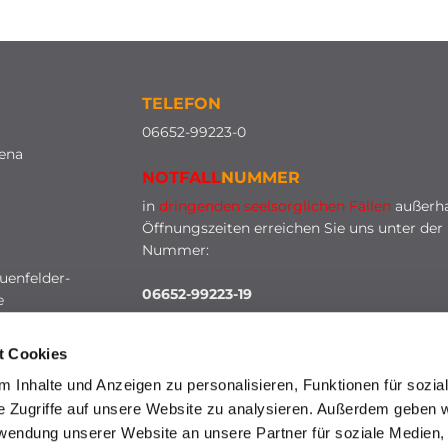
TELEFON
0
6652-99223-0
lena
NOTFALL
NUMMER
in
dringenden seelsorglichen Fällen
außerha
Öffnungszeiten erreichen Sie uns unter der
Nummer:
uenfelder-
06652-99223-19
e
t Cookies
 Inhalte und Anzeigen zu personalisieren, Funktionen für sozia
e Zugriffe auf unsere Website zu analysieren. Außerdem geben w
rwendung unserer Website an unsere Partner für soziale Medien