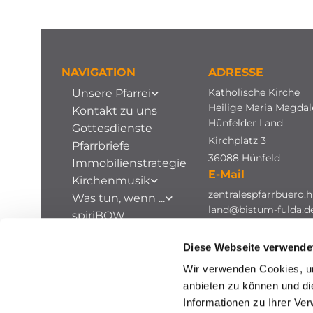
NAVIGATION
ADRESSE
Katholische Kirche
Unsere Pfarrei
Heilige Maria Magda
Kontakt zu uns
Hünfelder Land
Gottesdienste
Kirchplatz 3
Pfarrbriefe
36088 Hünfeld
Immobilienstrategie
E-Mail
Kirchenmusik
zentralespfarrbuero.h
Was tun, wenn ...
land@bistum-fulda.d
spiriBOW
Stellenausschreibungen
Diese Webseite verwende
Archiv
Wir verwenden Cookies, um
anbieten zu können und di
Informationen zu Ihrer Ve