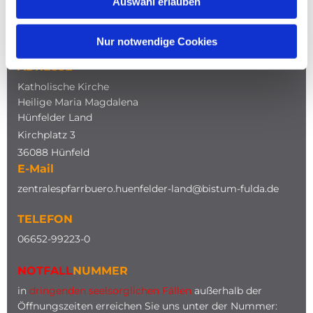
Auswahl erlauben
NAVIGATION
Nur notwendige Cookies
ADRESSE
Katholische Kirche
Heilige Maria Magdalena
Hünfelder Land
Kirchplatz 3
36088 Hünfeld
E-Mail
zentralespfarrbuero.huenfelder-land@bistum-fulda.de
TELEFON
0
6652-99223-0
NOTFALL
NUMMER
in
dringenden seelsorglichen Fällen
außerhalb der
Öffnungszeiten erreichen Sie uns unter der Nummer: