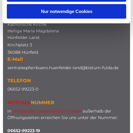
Nur notwendige Cookies
ADRESSE
Katholische Kirche
Heilige Maria Magdalena
Hünfelder Land
Kirchplatz 3
36088 Hünfeld
E-Mail
zentralespfarrbuero.huenfelder-land@bistum-fulda.de
TELEFON
0
6652-99223-0
NOTFALL
NUMMER
in
dringenden seelsorglichen Fällen
außerhalb der
Öffnungszeiten erreichen Sie uns unter der Nummer:
06652-99223-19