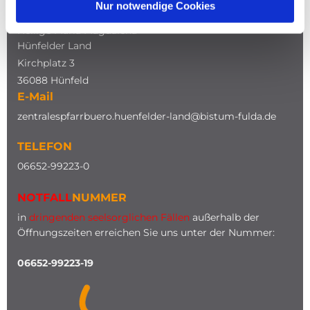
Nur notwendige Cookies
Katholische Kirche
Heilige Maria Magdalena
Hünfelder Land
Kirchplatz 3
36088 Hünfeld
E-Mail
zentralespfarrbuero.huenfelder-land@bistum-fulda.de
TELEFON
0
6652-99223-0
NOTFALL
NUMMER
in
dringenden seelsorglichen Fällen
außerhalb der
Öffnungszeiten erreichen Sie uns unter der Nummer:
06652-99223-19