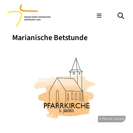
Marianische Betstunde
© Patrick Jestädt