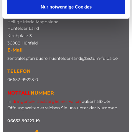
Nur notwendige Cookies
ADRESSE
Katholische Kirche
Heilige Maria Magdalena
Hünfelder Land
Kirchplatz 3
36088 Hünfeld
E-Mail
zentralespfarrbuero.huenfelder-land@bistum-fulda.de
TELEFON
0
6652-99223-0
NOTFALL
NUMMER
in
dringenden seelsorglichen Fällen
außerhalb der
Öffnungszeiten erreichen Sie uns unter der Nummer:
06652-99223-19