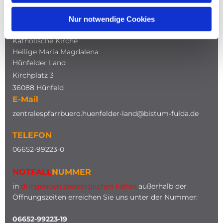
Nur notwendige Cookies
ADRESSE
Katholische Kirche
Heilige Maria Magdalena
Hünfelder Land
Kirchplatz 3
36088 Hünfeld
E-Mail
zentralespfarrbuero.huenfelder-land@bistum-fulda.de
TELEFON
0
6652-99223-0
NOTFALL
NUMMER
in
dringenden seelsorglichen Fällen
außerhalb der
Öffnungszeiten erreichen Sie uns unter der Nummer:
06652-99223-19