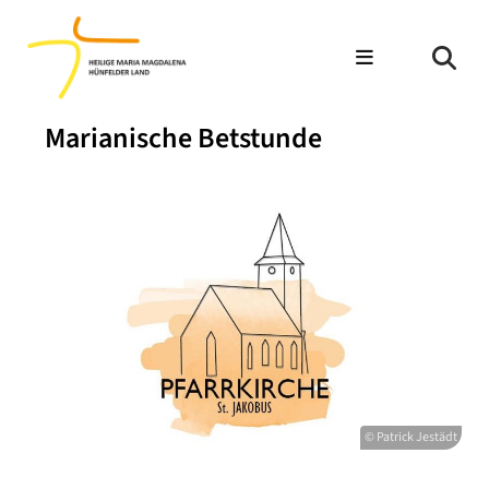
Marianische Betstunde
© Patrick Jestädt