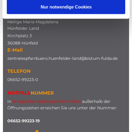
Nur notwendige Cookies
ADRESSE
Katholische Kirche
Heilige Maria Magdalena
Hünfelder Land
Kirchplatz 3
36088 Hünfeld
E-Mail
zentralespfarrbuero.huenfelder-land@bistum-fulda.de
TELEFON
0
6652-99223-0
NOTFALL
NUMMER
in
dringenden seelsorglichen Fällen
außerhalb der
Öffnungszeiten erreichen Sie uns unter der Nummer:
06652-99223-19