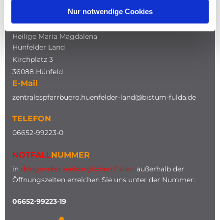
Nur notwendige Cookies
ADRESSE
Katholische Kirche
Heilige Maria Magdalena
Hünfelder Land
Kirchplatz 3
36088 Hünfeld
E-Mail
zentralespfarrbuero.huenfelder-land@bistum-fulda.de
TELEFON
0
6652-99223-0
NOTFALL
NUMMER
in
dringenden seelsorglichen Fällen
außerhalb der
Öffnungszeiten erreichen Sie uns unter der Nummer:
06652-99223-19