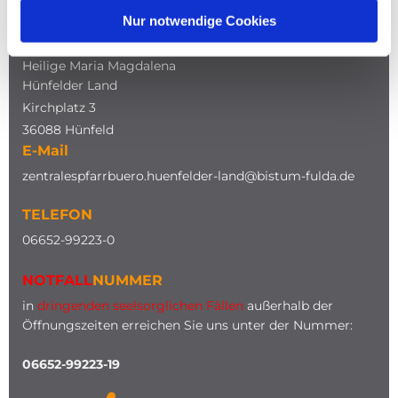
Nur notwendige Cookies
ADRESSE
Katholische Kirche
Heilige Maria Magdalena
Hünfelder Land
Kirchplatz 3
36088 Hünfeld
E-Mail
zentralespfarrbuero.huenfelder-land@bistum-fulda.de
TELEFON
0
6652-99223-0
NOTFALL
NUMMER
in
dringenden seelsorglichen Fällen
außerhalb der
Öffnungszeiten erreichen Sie uns unter der Nummer:
06652-99223-19