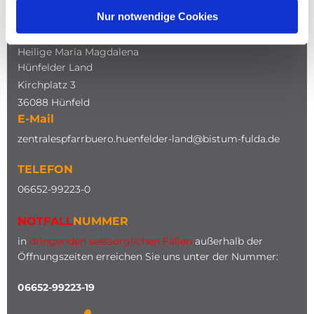
Nur notwendige Cookies
ADRESSE
Katholische Kirche
Heilige Maria Magdalena
Hünfelder Land
Kirchplatz 3
36088 Hünfeld
E-Mail
zentralespfarrbuero.huenfelder-land@bistum-fulda.de
TELEFON
0
6652-99223-0
NOTFALL
NUMMER
in
dringenden seelsorglichen Fällen
außerhalb der
Öffnungszeiten erreichen Sie uns unter der Nummer:
06652-99223-19