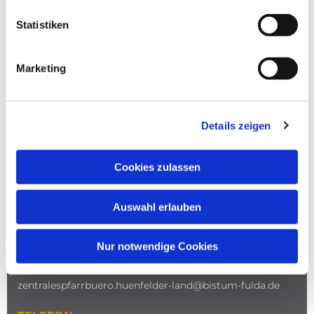
Statistiken
Marketing
NAVIGATION
Details zeigen
ADRESSE
Cookies zulassen
Katholische Kirche
Heilige Maria Magdalena
Auswahl erlauben
Hünfelder Land
Kirchplatz 3
Nur notwendige Cookies
36088 Hünfeld
E-Mail
zentralespfarrbuero.huenfelder-land@bistum-fulda.de