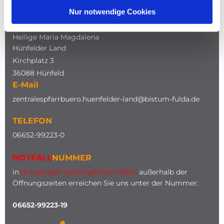
Nur notwendige Cookies
ADRESSE
Katholische Kirche
Heilige Maria Magdalena
Hünfelder Land
Kirchplatz 3
36088 Hünfeld
E-Mail
zentralespfarrbuero.huenfelder-land@bistum-fulda.de
TELEFON
0
6652-99223-0
NOTFALL
NUMMER
in
dringenden seelsorglichen Fällen
außerhalb der
Öffnungszeiten erreichen Sie uns unter der Nummer:
06652-99223-19