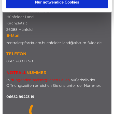
Nur notwendige Cookies
Katholische Kirche
Heilige Maria Magdalena
Hünfelder Land
Kirchplatz 3
36088 Hünfeld
E-Mail
zentralespfarrbuero.huenfelder-land@bistum-fulda.de
TELEFON
0
6652-99223-0
NOTFALL
NUMMER
in
dringenden seelsorglichen Fällen
außerhalb der
Öffnungszeiten erreichen Sie uns unter der Nummer:
06652-99223-19