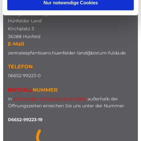
Nur notwendige Cookies
Katholische Kirche
Heilige Maria Magdalena
Hünfelder Land
Kirchplatz 3
36088 Hünfeld
E-Mail
zentralespfarrbuero.huenfelder-land@bistum-fulda.de
TELEFON
0
6652-99223-0
NOTFALL
NUMMER
in
dringenden seelsorglichen Fällen
außerhalb der
Öffnungszeiten erreichen Sie uns unter der Nummer:
06652-99223-19