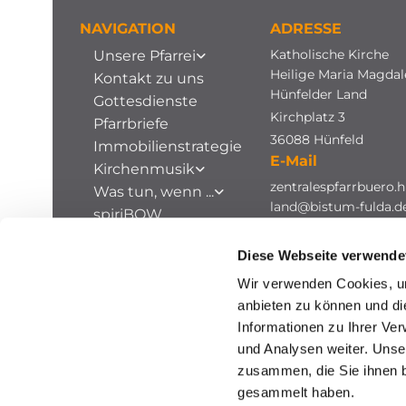
NAVIGATION
ADRESSE
Katholische Kirche
Unsere Pfarrei
Heilige Maria Magda
Kontakt zu uns
Hünfelder Land
Gottesdienste
Kirchplatz 3
Pfarrbriefe
36088 Hünfeld
Immobilienstrategie
E-Mail
Kirchenmusik
zentralespfarrbuero.h
Was tun, wenn ...
land@bistum-fulda.d
spiriBOW
Stellenausschreibungen
Diese Webseite verwende
Archiv
Wir verwenden Cookies, um
anbieten zu können und di
Informationen zu Ihrer Ve
und Analysen weiter. Unse
zusammen, die Sie ihnen b
gesammelt haben.
I