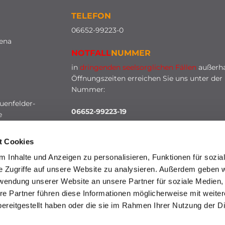
TELEFON
0
6652-99223-0
lena
NOTFALL
NUMMER
in
dringenden seelsorglichen Fällen
außerha
Öffnungszeiten erreichen Sie uns unter der
Nummer:
uenfelder-
06652-99223-19
e
t Cookies
 Inhalte und Anzeigen zu personalisieren, Funktionen für sozia
e Zugriffe auf unsere Website zu analysieren. Außerdem geben w
rwendung unserer Website an unsere Partner für soziale Medien
re Partner führen diese Informationen möglicherweise mit weite
HINWEISGEBERSCHUTZ
ereitgestellt haben oder die sie im Rahmen Ihrer Nutzung der D
mpressum
Datenschutzerklärung
ChurchDesk-Lo