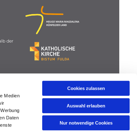
lb der
Cookies zulassen
le Medien
ir
Auswahl erlauben
, Werbung
ren Daten
Nur notwendige Cookies
ienste
gin