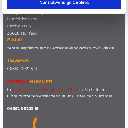
Nur notwendige Cookies
Katholische Kirche
Heilige Maria Magdalena
Hünfelder Land
Kirchplatz 3
36088 Hünfeld
E-Mail
zentralespfarrbuero.huenfelder-land@bistum-fulda.de
TELEFON
0
6652-99223-0
NOTFALL
NUMMER
in
dringenden seelsorglichen Fällen
außerhalb der
Öffnungszeiten erreichen Sie uns unter der Nummer:
06652-99223-19