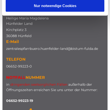
Nur notwendige Cookies
ADRESSE
Katholische Kirche
Heilige Maria Magdalena
Hünfelder Land
Kirchplatz 3
36088 Hünfeld
E-Mail
zentralespfarrbuero.huenfelder-land@bistum-fulda.de
TELEFON
0
6652-99223-0
NOTFALL
NUMMER
in
dringenden seelsorglichen Fällen
außerhalb der
Öffnungszeiten erreichen Sie uns unter der Nummer:
06652-99223-19