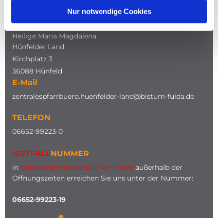
Nur notwendige Cookies
ADRESSE
Katholische Kirche
Heilige Maria Magdalena
Hünfelder Land
Kirchplatz 3
36088 Hünfeld
E-Mail
zentralespfarrbuero.huenfelder-land@bistum-fulda.de
TELEFON
0
6652-99223-0
NOTFALL
NUMMER
in
dringenden seelsorglichen Fällen
außerhalb der
Öffnungszeiten erreichen Sie uns unter der Nummer:
06652-99223-19