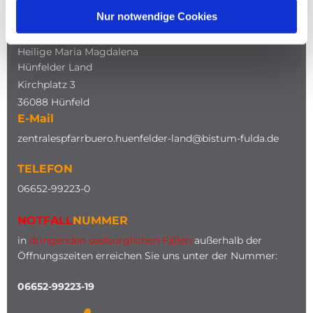
Nur notwendige Cookies
ADRESSE
Katholische Kirche
Heilige Maria Magdalena
Hünfelder Land
Kirchplatz 3
36088 Hünfeld
E-Mail
zentralespfarrbuero.huenfelder-land@bistum-fulda.de
TELEFON
0
6652-99223-0
NOTFALL
NUMMER
in
dringenden seelsorglichen Fällen
außerhalb der
Öffnungszeiten erreichen Sie uns unter der Nummer:
06652-99223-19