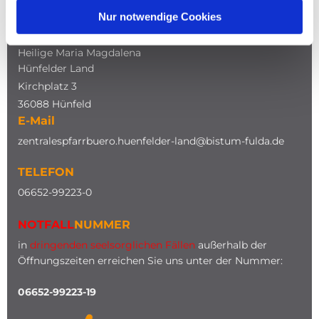
Nur notwendige Cookies
ADRESSE
Katholische Kirche
Heilige Maria Magdalena
Hünfelder Land
Kirchplatz 3
36088 Hünfeld
E-Mail
zentralespfarrbuero.huenfelder-land@bistum-fulda.de
TELEFON
0
6652-99223-0
NOTFALL
NUMMER
in
dringenden seelsorglichen Fällen
außerhalb der
Öffnungszeiten erreichen Sie uns unter der Nummer:
06652-99223-19