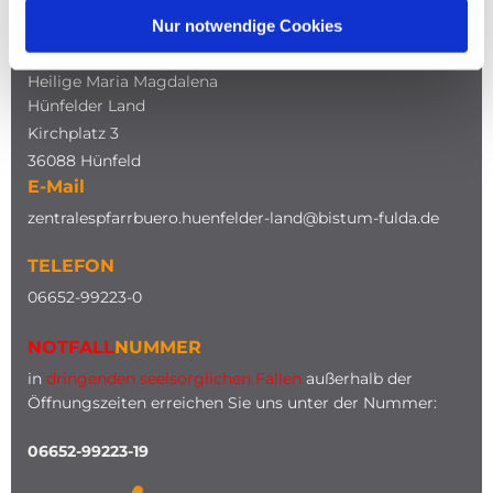
Nur notwendige Cookies
ADRESSE
Katholische Kirche
Heilige Maria Magdalena
Hünfelder Land
Kirchplatz 3
36088 Hünfeld
E-Mail
zentralespfarrbuero.huenfelder-land@bistum-fulda.de
TELEFON
0
6652-99223-0
NOTFALL
NUMMER
in
dringenden seelsorglichen Fällen
außerhalb der
Öffnungszeiten erreichen Sie uns unter der Nummer:
06652-99223-19