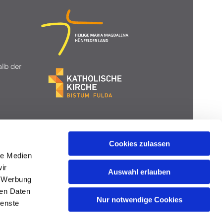
lb der
Cookies zulassen
le Medien
ir
Auswahl erlauben
, Werbung
ren Daten
Nur notwendige Cookies
ienste
gin