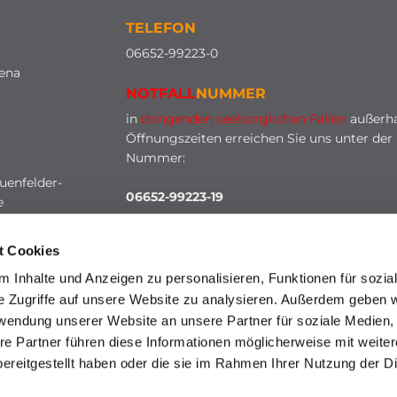
TELEFON
0
6652-99223-0
lena
NOTFALL
NUMMER
in
dringenden seelsorglichen Fällen
außerha
Öffnungszeiten erreichen Sie uns unter der
Nummer:
uenfelder-
06652-99223-19
e
t Cookies
 Inhalte und Anzeigen zu personalisieren, Funktionen für sozia
e Zugriffe auf unsere Website zu analysieren. Außerdem geben w
rwendung unserer Website an unsere Partner für soziale Medien
re Partner führen diese Informationen möglicherweise mit weite
HINWEISGEBERSCHUTZ
ereitgestellt haben oder die sie im Rahmen Ihrer Nutzung der D
mpressum
Datenschutzerklärung
ChurchDesk-Lo