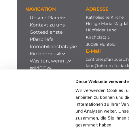
NAVIGATION
ADRESSE
Katholische Kirche
Unsere Pfarrei
Heilige Maria Magda
Kontakt zu uns
Hünfelder Land
Gottesdienste
Kirchplatz 3
Pfarrbriefe
36088 Hünfeld
Immobilienstrategie
E-Mail
Kirchenmusik
zentralespfarrbuero.h
Was tun, wenn ...
land@bistum-fulda.d
spiriBOW
Stellenausschreibungen
Diese Webseite verwende
Archiv
Wir verwenden Cookies, um
anbieten zu können und di
Informationen zu Ihrer Ve
und Analysen weiter. Unse
zusammen, die Sie ihnen b
gesammelt haben.
I