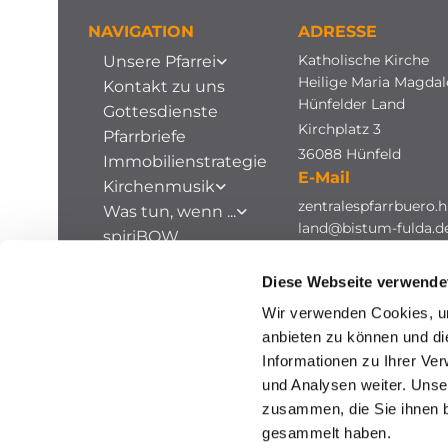
NAVIGATION
ADRESSE
Katholische Kirche
Unsere Pfarrei
Heilige Maria Magda
Kontakt zu uns
Hünfelder Land
Gottesdienste
Kirchplatz 3
Pfarrbriefe
36088 Hünfeld
Immobilienstrategie
E-Mail
Kirchenmusik
zentralespfarrbuero.h
Was tun, wenn ...
land@bistum-fulda.d
spiriBOW
Stellenausschreibungen
Diese Webseite verwende
Archiv
Wir verwenden Cookies, um
anbieten zu können und di
Informationen zu Ihrer Ve
und Analysen weiter. Unse
zusammen, die Sie ihnen b
gesammelt haben.
I