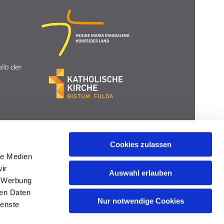
lb der
Cookies zulassen
le Medien
ir
Auswahl erlauben
, Werbung
ren Daten
Nur notwendige Cookies
ienste
gin