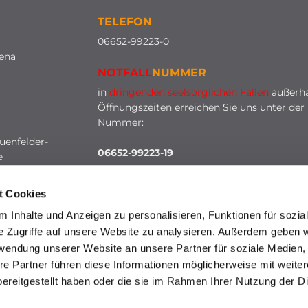
TELEFON
0
6652-99223-0
lena
NOTFALL
NUMMER
in
dringenden seelsorglichen Fällen
außerha
Öffnungszeiten erreichen Sie uns unter der
Nummer:
uenfelder-
06652-99223-19
e
t Cookies
 Inhalte und Anzeigen zu personalisieren, Funktionen für sozia
e Zugriffe auf unsere Website zu analysieren. Außerdem geben w
rwendung unserer Website an unsere Partner für soziale Medien
re Partner führen diese Informationen möglicherweise mit weite
HINWEISGEBERSCHUTZ
ereitgestellt haben oder die sie im Rahmen Ihrer Nutzung der D
mpressum
Datenschutzerklärung
ChurchDesk-Lo