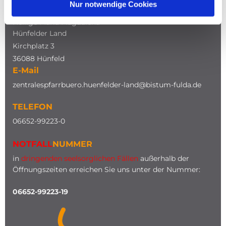
Nur notwendige Cookies
Katholische Kirche
Heilige Maria Magdalena
Hünfelder Land
Kirchplatz 3
36088 Hünfeld
E-Mail
zentralespfarrbuero.huenfelder-land@bistum-fulda.de
TELEFON
0
6652-99223-0
NOTFALL
NUMMER
in
dringenden seelsorglichen Fällen
außerhalb der
Öffnungszeiten erreichen Sie uns unter der Nummer:
06652-99223-19